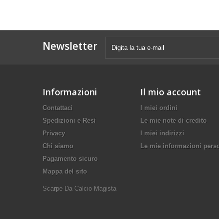
Newsletter
Informazioni
Il mio account
Contattaci
I miei ordini
Spedizioni e Resi
Le mie note di credito
Privacy
I miei indirizzi
Chi siamo
Le mie informazioni pers
Pagamento sicuro
Mappa del sito
Scarpe Da Calcio Magista