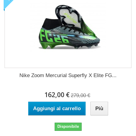
Nike Zoom Mercurial Superfly X Elite FG...
162,00 €
279,00 €
Aggiungi al carrello
Più
Disponibile