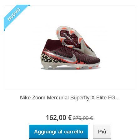
NUOVO
Nike Zoom Mercurial Superfly X Elite FG...
162,00 €
279,00 €
Aggiungi al carrello
Più