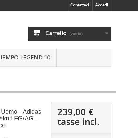
Contattaci
Accedi
Carrello
(vuoto)
TIEMPO LEGEND 10
239,00 €
o Uomo - Adidas
eknit FG/AG -
tasse incl.
co