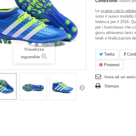
Condizione:
Nuovo pr
Le
scarpe calcio adida
sono il nuovo modello l
tedesca per il 2016. Q
per i fuoriclasse che co
gioco attraverso lanci m
letali e finalizzazioni d
Visualizza
Twitta
Condi
ingrandito
Pinterest
Invia ad un ami
Stampa