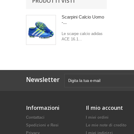
PRODOTTI VISTI
Scarpini Calcio Uomo
-...
Le scarpe calcio adidas
ACE 16.1...
Newsletter
Informazioni
Il mio account
Contattaci
I miei ordini
Spedizioni e Resi
Le mie note di credito
Privacy
I miei indirizzi