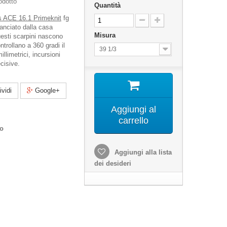
odotto
Quantità
s ACE 16.1 Primeknit
fg
anciato dalla casa
Misura
uesti scarpini nascono
ntrollano a 360 gradi il
39 1/3
illimetrici, incursioni
ecisive.
vidi
Google+
Aggiungi al
carrello
co
Aggiungi alla lista
dei desideri