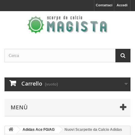
Contattaci
Accedi
Carrello
(vuoto)
MENÙ
Adidas Ace FG/AG
Nuovi Scarpette da Calcio Adidas