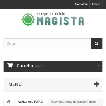
Contattaci
Accedi
Carrello
(vuoto)
MENÙ
Adidas Ace FG/AG
Nuovi Scarpette da Calcio Adidas