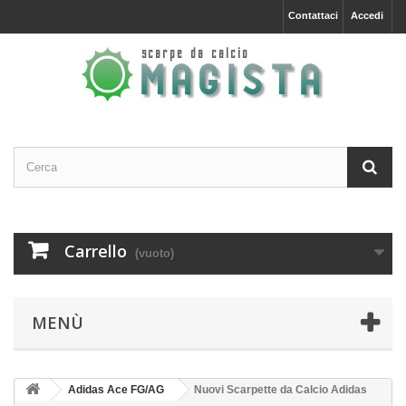
Contattaci
Accedi
Carrello
(vuoto)
MENÙ
Adidas Ace FG/AG
Nuovi Scarpette da Calcio Adidas