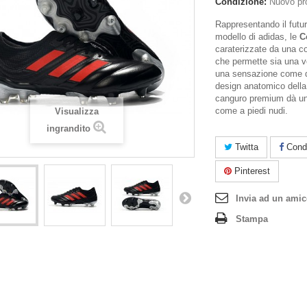
Condizione:
Nuovo pr
Rappresentando il futur
modello di adidas, le
C
caraterizzate da una c
che permette sia una ve
una sensazione come di
design anatomico della 
canguro premium dà un
come a piedi nudi.
Visualizza
ingrandito
Twitta
Condi
Pinterest
Invia ad un ami
Stampa