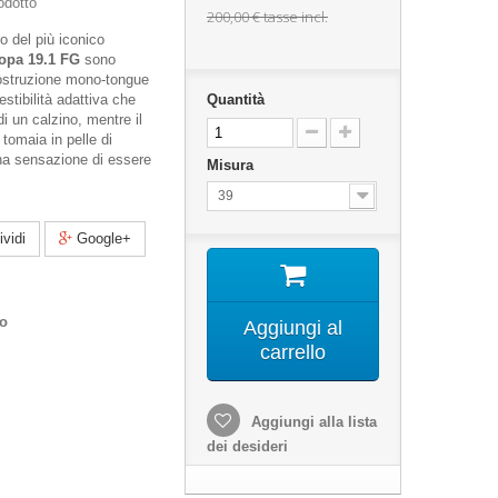
odotto
200,00 €
tasse incl.
o del più iconico
opa 19.1 FG
sono
ostruzione mono-tongue
stibilità adattiva che
Quantità
 un calzino, mentre il
tomaia in pelle di
a sensazione di essere
Misura
39
vidi
Google+
co
Aggiungi al
carrello
Aggiungi alla lista
dei desideri