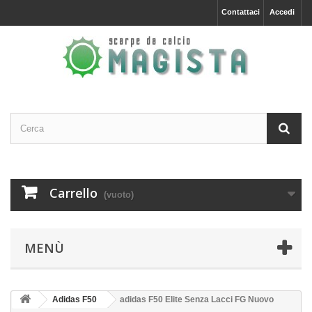
Contattaci
Accedi
Carrello
(vuoto)
MENÙ
Adidas F50
adidas F50 Elite Senza Lacci FG Nuovo