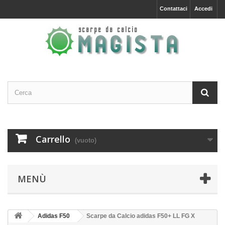
Contattaci
Accedi
Carrello
(vuoto)
MENÙ
Adidas F50
Scarpe da Calcio adidas F50+ LL FG X