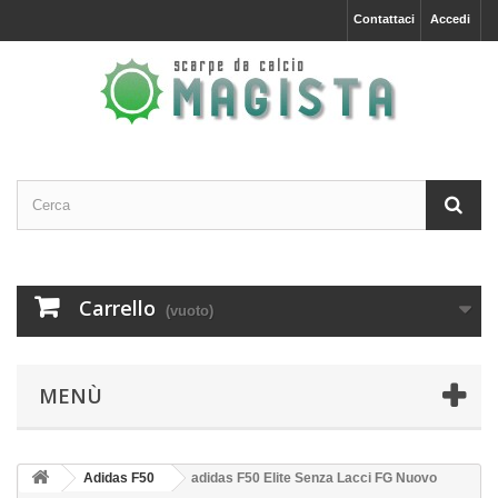
Contattaci
Accedi
Carrello
(vuoto)
MENÙ
Adidas F50
adidas F50 Elite Senza Lacci FG Nuovo