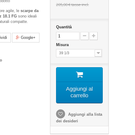
odotto
205,00 €
tasse incl.
ore agile, le
scarpe da
z 18.1 FG
sono ideali
aturali compatte.
Quantità
vidi
Google+
Misura
39 1/3
co
Aggiungi al
carrello
Aggiungi alla lista
dei desideri