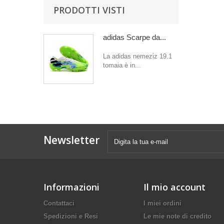
PRODOTTI VISTI
adidas Scarpe da...
La adidas nemeziz 19.1
tomaia è in...
Newsletter
Informazioni
Il mio account
Contattaci
I miei ordini
Spedizioni e Resi
Le mie note di credito