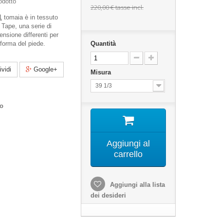
odotto
220,00 €
tasse incl.
1
tomaia è in tessuto
 Tape, una serie di
ensione differenti per
forma del piede.
Quantità
vidi
Google+
Misura
39 1/3
co
Aggiungi al
carrello
Aggiungi alla lista
dei desideri