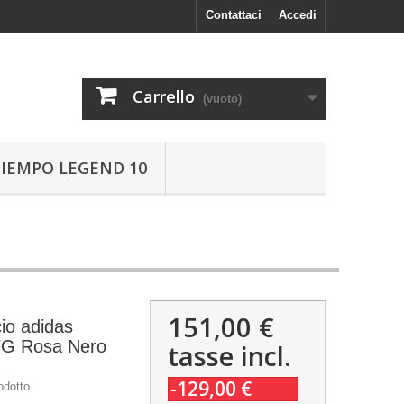
Contattaci
Accedi
Carrello
(vuoto)
TIEMPO LEGEND 10
151,00 €
io adidas
FG Rosa Nero
tasse incl.
-129,00 €
odotto