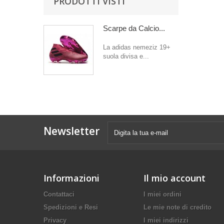
PRODOTTI VISTI
Scarpe da Calcio...
La adidas nemeziz 19+
suola divisa e...
Newsletter
Informazioni
Il mio account
Contattaci
I miei ordini
Spedizioni e Resi
Le mie note di credito
Privacy
I miei indirizzi