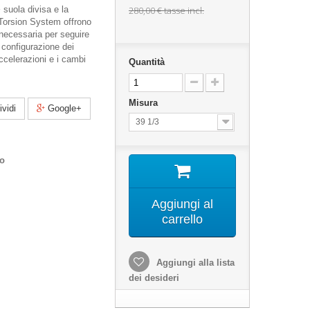
+
suola divisa e la
280,00 €
tasse incl.
 Torsion System offrono
à necessaria per seguire
 configurazione dei
accelerazioni e i cambi
Quantità
Misura
vidi
Google+
39 1/3
co
Aggiungi al
carrello
Aggiungi alla lista
dei desideri