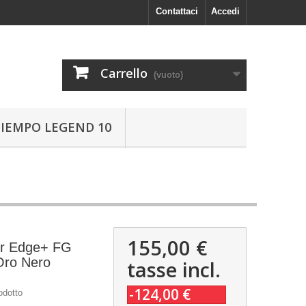
Contattaci
Accedi
Carrello
(vuoto)
TIEMPO LEGEND 10
155,00 €
or Edge+ FG
Oro Nero
tasse incl.
-124,00 €
odotto