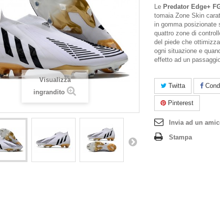
Le
Predator Edge+ F
tomaia Zone Skin carat
in gomma posizionate 
quattro zone di controllo
del piede che ottimizzan
ogni situazione e quan
effetto ad un passaggio
Visualizza
Twitta
Condi
ingrandito
Pinterest
Invia ad un ami
Stampa