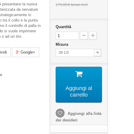
G
presentano la nuova
279,00 €
tasse incl.
terizzata da nervature
strategicamente in
 tra il collo e la punta
o il controllo di palla in
Quantità
do si vuole imprimere
 o ad un tiro.
Misura
vidi
Google+
39 1/3
co
Aggiungi al
carrello
Aggiungi alla lista
dei desideri