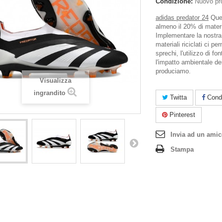
Condizione:
Nuovo pr
adidas predator 24
Ques
almeno il 20% di material
Implementare la nostra
materiali riciclati ci per
sprechi, l'utilizzo di fon
l'impatto ambientale de
produciamo.
Visualizza
ingrandito
Twitta
Condi
Pinterest
Invia ad un ami
Stampa