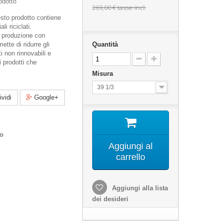
odotto
269,00 €
tasse incl.
to prodotto contiene
i riciclati.
 produzione con
mette di ridurre gli
Quantità
ti non rinnovabili e
i prodotti che
Misura
39 1/3
vidi
Google+
co
Aggiungi al
carrello
Aggiungi alla lista
dei desideri