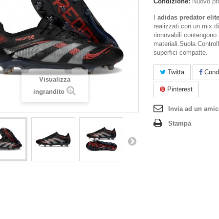
Condizione:
Nuovo pr
I
adidas predator elit
realizzati con un mix di 
rinnovabili contengono 
materiali.Suola Control
superfici compatte.
Twitta
Condi
Visualizza
Pinterest
ingrandito
Invia ad un ami
Stampa