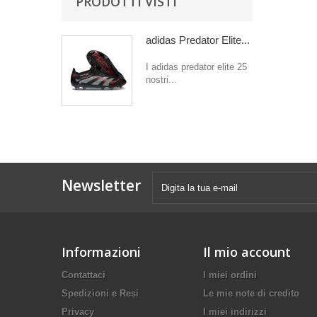
PRODOTTI VISTI
adidas Predator Elite...
I adidas predator elite 25
nostri...
Newsletter
Informazioni
Il mio account
Contattaci
I miei ordini
Spedizioni e Resi
Le mie note di credito
Privacy
I miei indirizzi