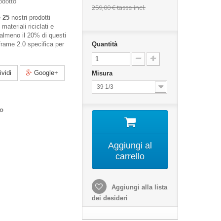
odotto
259,00 €
tasse incl.
e 25
nostri prodotti
materiali riciclati e
almeno il 20% di questi
frame 2.0 specifica per
Quantità
vidi
Google+
Misura
39 1/3
co
Aggiungi al
carrello
Aggiungi alla lista
dei desideri