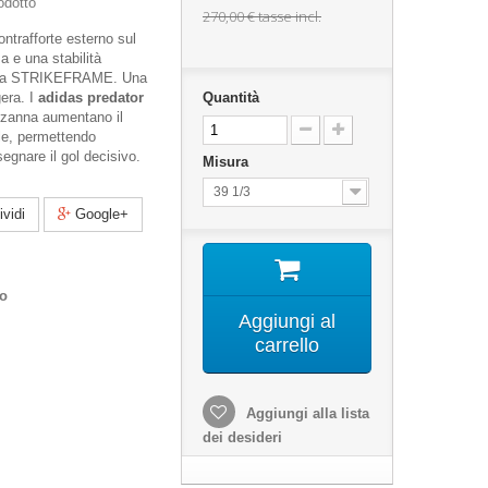
odotto
270,00 €
tasse incl.
ontrafforte esterno sul
a e una stabilità
ogia STRIKEFRAME. Una
gera. I
adidas predator
Quantità
 zanna aumentano il
nale, permettendo
segnare il gol decisivo.
Misura
39 1/3
vidi
Google+
co
Aggiungi al
carrello
Aggiungi alla lista
dei desideri