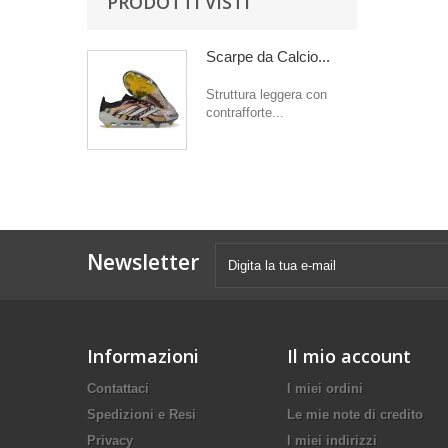
PRODOTTI VISTI
Scarpe da Calcio...
Struttura leggera con
contrafforte...
Newsletter
Informazioni
Il mio account
Contattaci
I miei ordini
Spedizioni e Resi
Le mie note di credito
Privacy
I miei indirizzi