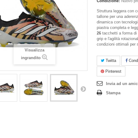
Condizione:
Nuovo pr
Struttura leggera con c
tallone per una aderenz
dinamica con tecnol
piastra completa e leg
26
tacchetti a forma di
grip e l'agilità rotazio
condizioni ottimali per 
Visualizza
ingrandito
Twitta
Condi
Pinterest
Invia ad un ami
Stampa