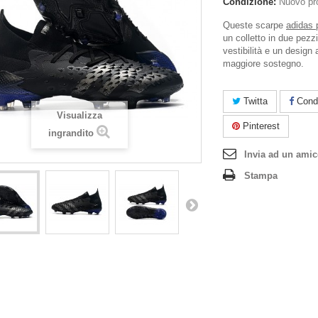
Condizione:
Nuovo pr
Queste scarpe
adidas 
un colletto in due pezzi
vestibilità e un design 
maggiore sostegno.
Twitta
Condi
Visualizza
Pinterest
ingrandito
Invia ad un ami
Stampa