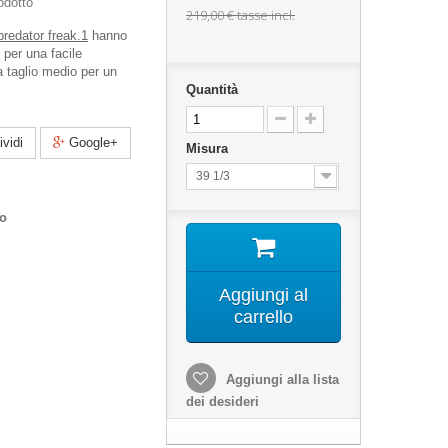
odotto
219,00 €
tasse incl.
predator freak.1
hanno
 per una facile
a taglio medio per un
Quantità
vidi
Google+
Misura
39 1/3
co
Aggiungi al
carrello
Aggiungi alla lista
dei desideri