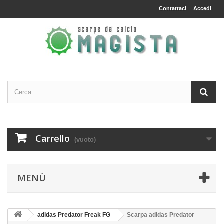
Contattaci
Accedi
Carrello
(vuoto)
MENÙ
adidas Predator Freak FG
Scarpa adidas Predator