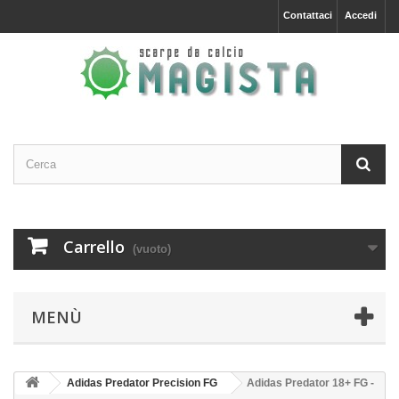
Contattaci
Accedi
Carrello
(vuoto)
MENÙ
Adidas Predator Precision FG
Adidas Predator 18+ FG -