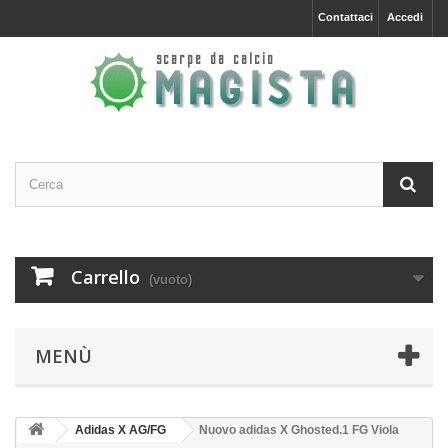
Contattaci
Accedi
Carrello
(vuoto)
MENÙ
Adidas X AG/FG
Nuovo adidas X Ghosted.1 FG Viola