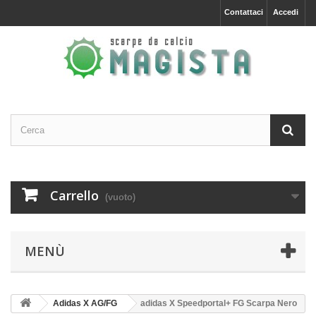
Contattaci
Accedi
Carrello
(vuoto)
MENÙ
Adidas X AG/FG
adidas X Speedportal+ FG Scarpa Nero