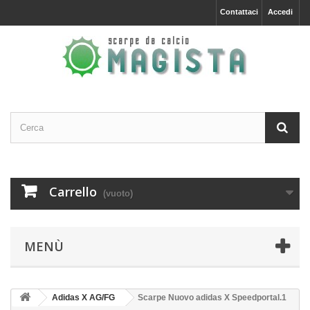
Contattaci
Accedi
Carrello
(vuoto)
MENÙ
Adidas X AG/FG
Scarpe Nuovo adidas X Speedportal.1