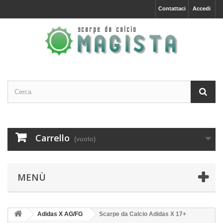
Contattaci
Accedi
Carrello
(vuoto)
MENÙ
Adidas X AG/FG
Scarpe da Calcio Adidas X 17+