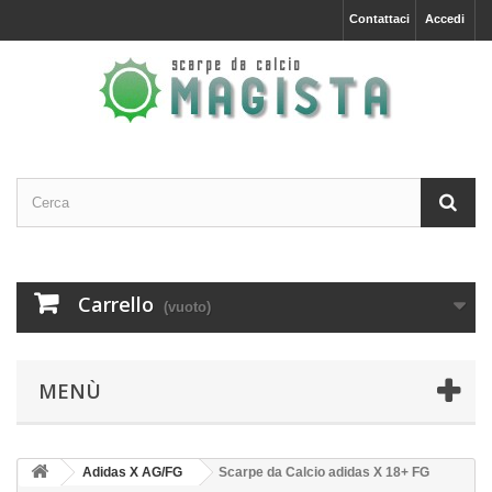
Contattaci
Accedi
Carrello
(vuoto)
MENÙ
Adidas X AG/FG
Scarpe da Calcio adidas X 18+ FG