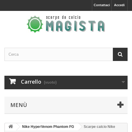
Contattaci
Accedi
Carrello
(vuoto)
MENÙ
Nike HyperVenom Phantom FG
Scarpe calcio Nike