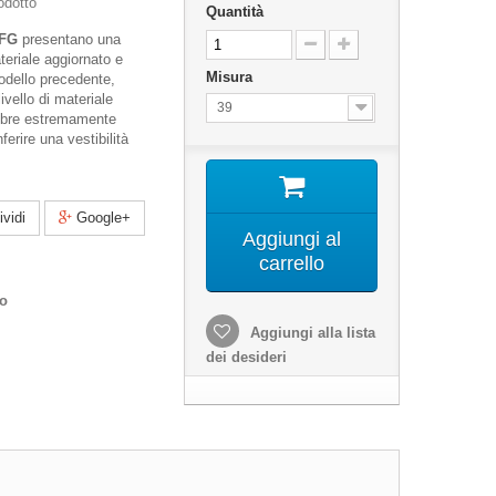
odotto
Quantità
 FG
presentano una
teriale aggiornato e
Misura
modello precedente,
ivello di materiale
39
fibre estremamente
ferire una vestibilità
vidi
Google+
Aggiungi al
carrello
co
Aggiungi alla lista
dei desideri