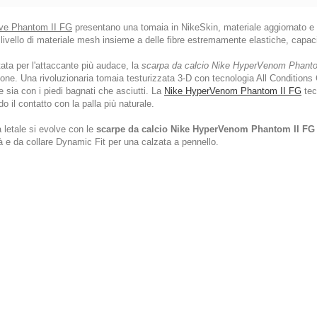
ve Phantom II FG
presentano una tomaia in NikeSkin, materiale aggiornato e m
livello di materiale mesh insieme a delle fibre estremamente elastiche, capaci
ata per l'attaccante più audace, la
scarpa da calcio Nike HyperVenom Phanto
lone. Una rivoluzionaria tomaia testurizzata 3-D con tecnologia All Conditions 
e sia con i piedi bagnati che asciutti. La
Nike HyperVenom Phantom II FG
tec
o il contatto con la palla più naturale.
tà letale si evolve con le
scarpe da calcio Nike HyperVenom Phantom II FG
tà e da collare Dynamic Fit per una calzata a pennello.