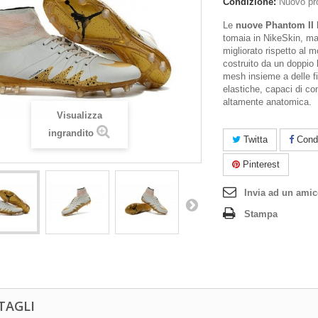
Condizione:
Nuovo pr
Le
nuove Phantom II
tomaia in NikeSkin, ma
migliorato rispetto al 
costruito da un doppio l
mesh insieme a delle 
elastiche, capaci di con
altamente anatomica.
Visualizza
ingrandito
Twitta
Condi
Pinterest
Invia ad un ami
Stampa
TAGLI