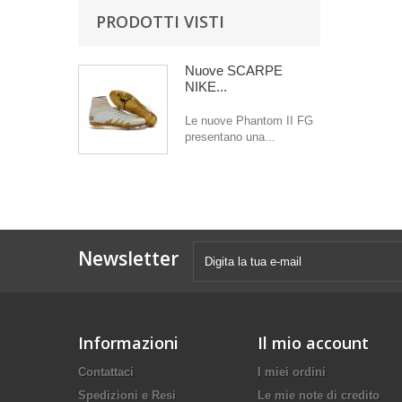
PRODOTTI VISTI
Nuove SCARPE
NIKE...
Le nuove Phantom II FG
presentano una...
Newsletter
Informazioni
Il mio account
Contattaci
I miei ordini
Spedizioni e Resi
Le mie note di credito