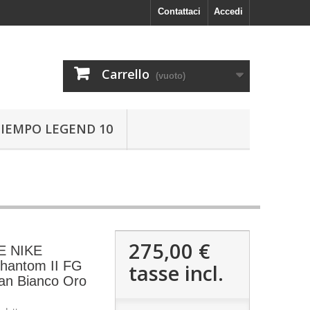
Contattaci
Accedi
Carrello
(vuoto)
TIEMPO LEGEND 10
275,00 €
E NIKE
hantom II FG
tasse incl.
an Bianco Oro