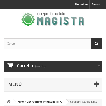
Contattaci
Accedi
Carrello
(vuoto)
MENÙ
Nike Hypervenom Phantom III FG
Scarpini Calcio Nike