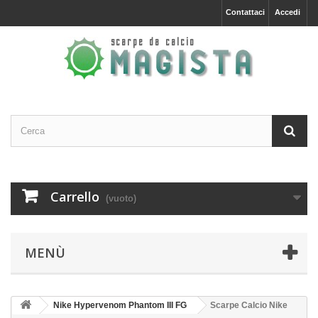
Contattaci
Accedi
Carrello
(vuoto)
MENÙ
Nike Hypervenom Phantom III FG
Scarpe Calcio Nike