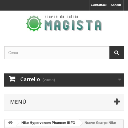
Contattaci
Accedi
Carrello
(vuoto)
MENÙ
Nike Hypervenom Phantom III FG
Nuove Scarpe Nike