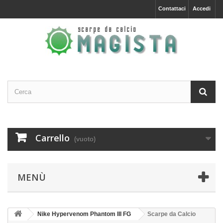
Contattaci
Accedi
Carrello
(vuoto)
MENÙ
Nike Hypervenom Phantom III FG
Scarpe da Calcio