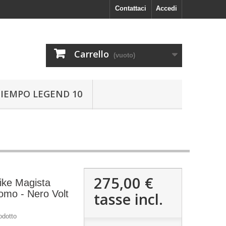
Contattaci
Accedi
Carrello
(vuoto)
TIEMPO LEGEND 10
275,00 €
ike Magista
omo - Nero Volt
tasse incl.
odotto