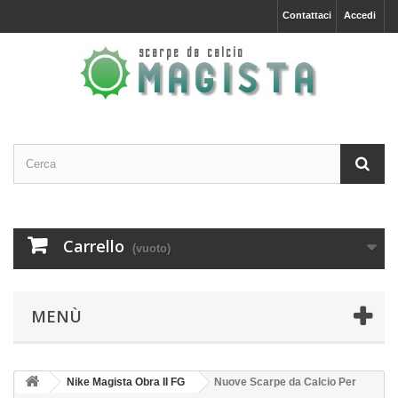
Contattaci
Accedi
Carrello
(vuoto)
MENÙ
Nike Magista Obra II FG
Nuove Scarpe da Calcio Per