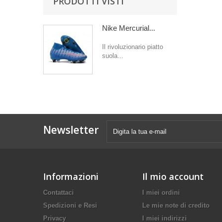
PRODOTTI VISTI
Nike Mercurial...
Il rivoluzionario piatto
suola...
Newsletter
Informazioni
Il mio account
Contattaci
I miei ordini
Spedizioni e Resi
Le mie note di credito
Privacy
I miei indirizzi