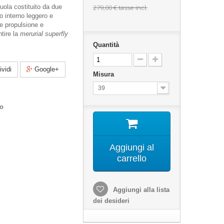
 suola costituito da due
279,00 €
tasse incl.
io interno leggero e
ce propulsione e
tire la
merurial superfly
Quantità
vidi
Google+
Misura
39
co
Aggiungi al
carrello
Aggiungi alla lista
dei desideri