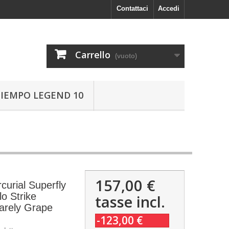
Contattaci
Accedi
Carrello
(vuoto)
TIEMPO LEGEND 10
157,00 €
urial Superfly
lo Strike
tasse incl.
arely Grape
-123,00 €