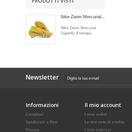
PRODOTTI VISTI
Nike Zoom Mercurial...
Nike Zoom Mercurial
Superfly 9 tomaia...
Newsletter
Informazioni
Il mio account
Contattaci
I miei ordini
Spedizioni e Resi
Le mie note di credito
Privacy
I miei indirizzi