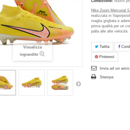
Condizione:
Nuovo pr
Nike Zoom Mercurial S
realizzata in Vaporpos
maglia grigliata e ader
prima qualità per un con
palla alle alte velocità.
Twitta
Condi
Visualizza
ingrandito
Pinterest
Invia ad un ami
Stampa