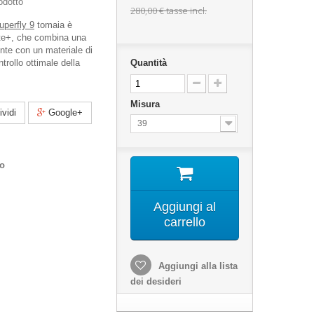
odotto
280,00 €
tasse incl.
uperfly 9
tomaia è
ite+, che combina una
ente con un materiale di
trollo ottimale della
Quantità
Misura
vidi
Google+
39
co
Aggiungi al
carrello
Aggiungi alla lista
dei desideri