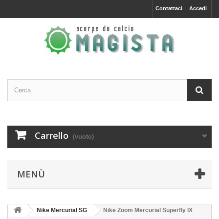
Contattaci
Accedi
Carrello
(vuoto)
MENÙ
Nike Mercurial SG
Nike Zoom Mercurial Superfly IX