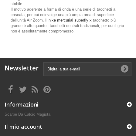
stabile.
Il motivo aderente a forma di onda è una serie di tacchetti a
cascata, per cui coinvolge una più ampia area di superficie
dell'unità Air Zoom. Il
nike mercurial superfly x
tacchetto più
grande è alto quanto i tacchetti centrali tradizionali, per cui il grip
non è assolutamente compromesso.
Newsletter
Informazioni
Scarpe Da Calcio Magista
Il mio account