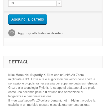
39
Aggiungi al carrello
Aggiungi alla lista dei desideri
DETTAGLI
Nike Mercurial Superfly X Elite
con un'unità Air Zoom
migliorata a 3/4. Offre a te e ai giocatori più veloci dello sport la
sensazione propulsiva necessaria per superare qualsiasi retrovia.
Grazie alla tecnologia Flyknit, le scarpe si adattano al tuo piede
come una seconda pelle e ti offrono una sensazione di
leggerezza e personalizzazione.
Il
mercurial superfly 10
collare Dynamic Fit in Flyknit avvolge la
caviglia in un morbido tessuto elasticizzato per una calzata