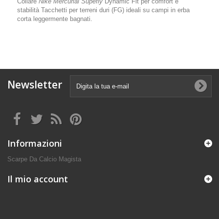
Collare
Nike Mercurial Supefly
Dynamic Fit per comfort e
stabilità Tacchetti per terreni duri (FG) ideali su campi in erba
corta leggermente bagnati.
Newsletter
Informazioni
Scarpe Da Calcio Magista
Il mio account