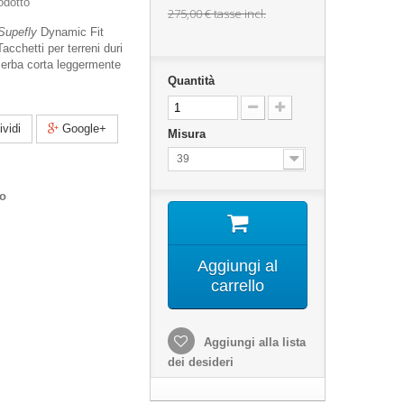
odotto
275,00 €
tasse incl.
Supefly
Dynamic Fit
Tacchetti per terreni duri
 erba corta leggermente
Quantità
vidi
Google+
Misura
39
co
Aggiungi al
carrello
Aggiungi alla lista
dei desideri