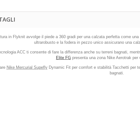
TAGLI
ttura in Flyknit avvolge il piede a 360 gradi per una calzata perfetta come una
ultrarobusto e la fodera in pezzo unico assicurano una cal
ecnologia ACC ti consente di fare la differenza anche su terreni bagnati, mentr
Elite FG
presenta una zona Nike Aerotrak per u
are
Nike Mercurial Supefly
Dynamic Fit per comfort e stabilità Tacchetti per te
bagnati.