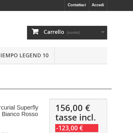
Contattaci
Accedi
Carrello
(vuoto)
TIEMPO LEGEND 10
156,00 €
urial Superfly
R Bianco Rosso
tasse incl.
-123,00 €