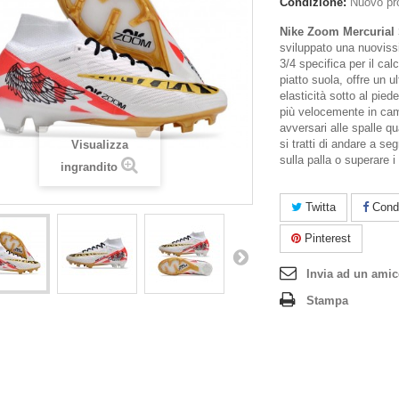
Condizione:
Nuovo pr
Nike Zoom Mercurial 
sviluppato una nuoviss
3/4 specifica per il calc
piatto suola, offre un ult
elasticità sotto al pied
più velocemente in camp
avversari alle spalle q
si tratti di andare a se
Visualizza
sulla palla o superare i 
ingrandito
Twitta
Condi
Pinterest
Invia ad un ami
Stampa