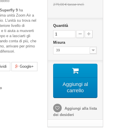
odotto
279,00 €
tasse incl.
Superfly 9
ha
ima unità Zoom Air a
io. L'unità su trova nel
eriore livello di
Quantità
e e ti aiuta a muoverti
o e a lasciarti gli
uando conta di più, che
Misura
gno, arrivare per primo
39
difensori.
vidi
Google+
Aggiungi al
co
carrello
Aggiungi alla lista
dei desideri