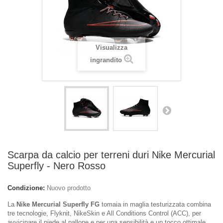
Visualizza
ingrandito
Scarpa da calcio per terreni duri Nike Mercurial
Superfly - Nero Rosso
Condizione:
Nuovo prodotto
La
Nike Mercurial Superfly FG
tomaia in maglia testurizzata combina
tre tecnologie, Flyknit, NikeSkin e All Conditions Control (ACC), per
avvicinare il piede al pallone e per una sensibilità e un tocco ottimale