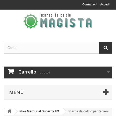
Contattaci
Accedi
Carrello
(vuoto)
MENÙ
Nike Mercurial Superfly FG
Scarpa da calcio per terreni