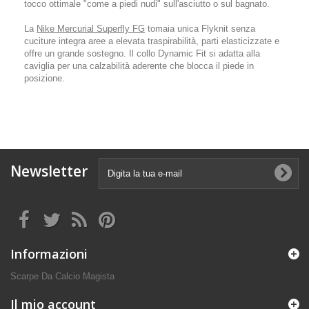
tocco ottimale "come a piedi nudi" sull'asciutto o sul bagnato.
La
Nike Mercurial Superfly FG
tomaia unica Flyknit senza
cuciture integra aree a elevata traspirabilità, parti elasticizzate e
offre un grande sostegno. Il collo Dynamic Fit si adatta alla
caviglia per una calzabilità aderente che blocca il piede in
posizione.
Newsletter
Informazioni
Scarpe Da Calcio Magista
Il mio account