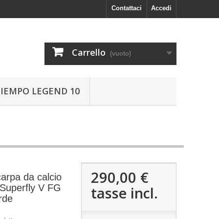
Contattaci
Accedi
Carrello
(vuoto)
TIEMPO LEGEND 10
290,00 €
arpa da calcio
 Superfly V FG
tasse incl.
rde