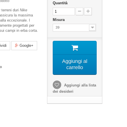
odotto
Quantità
 terreni duri
Nike
assicura la massima
Misura
palla eccezionale. I
amente progettati per
39
sui campi in erba corta.
vidi
Google+
Aggiungi al
co
carrello
Aggiungi alla lista
dei desideri