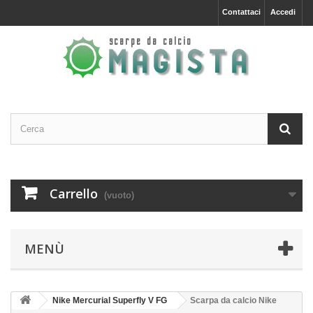
Contattaci
Accedi
Carrello
(vuoto)
MENÙ
Nike Mercurial Superfly V FG
Scarpa da calcio Nike