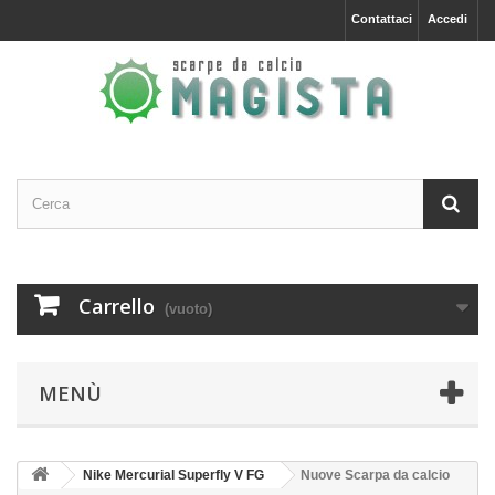
Contattaci
Accedi
Carrello
(vuoto)
MENÙ
Nike Mercurial Superfly V FG
Nuove Scarpa da calcio