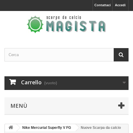
Contattaci
Accedi
Carrello
(vuoto)
MENÙ
Nike Mercurial Superfly V FG
Nuove Scarpa da calcio