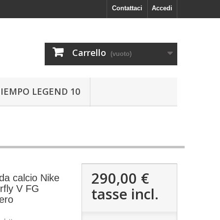
Contattaci
Accedi
Carrello
(vuoto)
TIEMPO LEGEND 10
290,00 €
a calcio Nike
rfly V FG
tasse incl.
ero