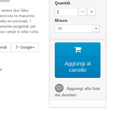
odotto
Quantità
 terreni duri
Nike
assicura la massima
Misura
palla eccezionale. I
amente progettati per
39
sui campi in erba corta.
vidi
Google+
Aggiungi al
co
carrello
Aggiungi alla lista
dei desideri