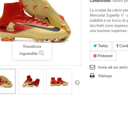
Condizione:
Nuovo pr
La scarpa da calcio per
Mercurial Superfly V
- 
stabilità e un tocco di 
tacchetti sono espress
una trazione superiore 
Twitta
Condi
Visualizza
ingrandito
Pinterest
Invia ad un ami
Stampa