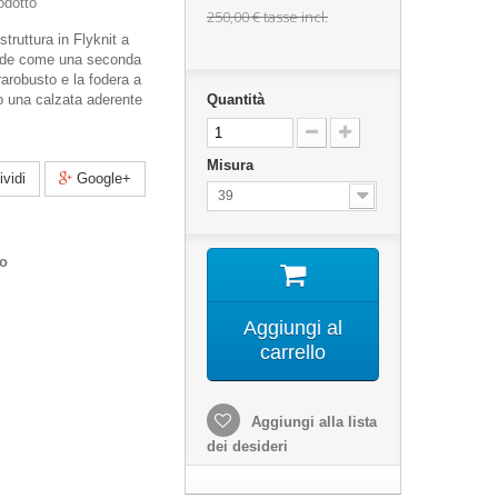
odotto
250,00 €
tasse incl.
struttura in Flyknit a
iede come una seconda
trarobusto e la fodera a
o una calzata aderente
Quantità
Misura
vidi
Google+
39
co
Aggiungi al
carrello
Aggiungi alla lista
dei desideri