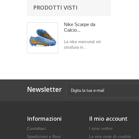
PRODOTTI VISTI
Nike Scarpe da
Calcio...
La nike mercurial xiii
struttura in...
Newsletter
Informazioni
Il mio account
Contattaci
I miei ordini
Spedizioni e Resi
Le mie note di credito