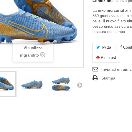
Condizione:
Nuovo pr
La
nike mercurial xiii
360 gradi avvolge il p
pelle. Il nuovo filato ul
pezzo unico assicuran
e sicura sul campo.
Twitta
Condi
Visualizza
ingrandito
Pinterest
Invia ad un ami
Stampa