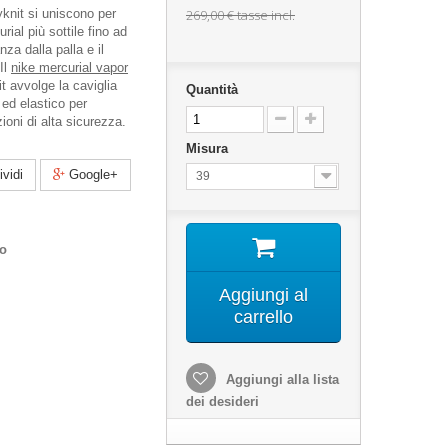
yknit si uniscono per
269,00 €
tasse incl.
ial più sottile fino ad
nza dalla palla e il
Il
nike mercurial vapor
t avvolge la caviglia
Quantità
ed elastico per
oni di alta sicurezza.
Misura
vidi
Google+
39
co
Aggiungi al
carrello
Aggiungi alla lista
dei desideri