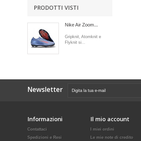
PRODOTTI VISTI
Nike Air Zoom...
Gripknit, Atomknit e
Flyknit si...
Newsletter
Informazioni
Il mio account
Contattaci
I miei ordini
Spedizioni e Resi
Le mie note di credito