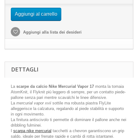
Aggiungi al carrello
Aggiungi alla lista dei desideri
DETTAGLI
La
scarpe da calcio Nike Mercurial Vapor 17
monta la tomaia
AtomKnit, il Flyknit più leggero di sempre, per un contatto piede-
pallone senza pari mentre scavalchi le linee difensive.
La
mercurial vapor xvii
sottile ma robusta piastra FlyLite
alleggerisce la calzatura, regalando al piede stabilità e supporto
in ogni movimento.
La finitura antiscivolo ti permette di dominare il pallone anche nei
dribbling fulminei.
I
scarpa nike mercurial
tacchetti a chevron garantiscono un grip
saldo, ideale per frenate rapide e cambi di rotta istantanei.