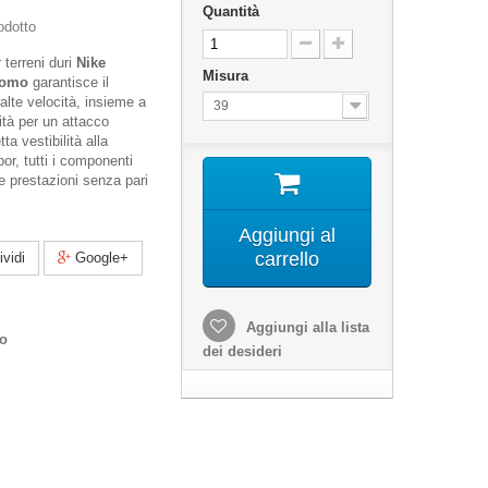
Quantità
odotto
 terreni duri
Nike
Misura
Uomo
garantisce il
alte velocità, insieme a
39
ità per un attacco
ta vestibilità alla
por, tutti i componenti
re prestazioni senza pari
Aggiungi al
carrello
vidi
Google+
Aggiungi alla lista
co
dei desideri