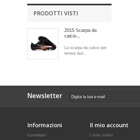
PRODOTTI VISTI
2015 Scarpa da
calcio...
La scarpa da calcio per
terreni duri...
Newsletter
Informazioni
Il mio account
Contattaci
I miei ordini